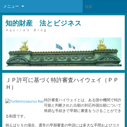
メニュー
知的財産 法とビジネス
Ａｑｕｉｌａ’ｓ Ｂｌｏｇ
ＪＰ許可に基づく特許審査ハイウェイ（ＰＰ
Ｈ）
特許審査ハイウェイとは、ある国や機関で特許
可能と判断された出願の対応外国出願について
簡易な手続きで早期に審査をうけることができ
る制度です。
例えばＵＳの場合、通常の早期審査の申請には多大な手間およびコス