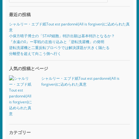
最近の投稿
シャルリー・エブド紙Tout est pardonné(All is forgiven)に込められた真
意
小保方晴子博士の「STAP細胞」特許出願は基本特許となるか？
『永遠の0』ー零戦の左捻り込みと「逆転洗濯機」の発明
逆転洗濯機と二重反転プロペラでは解決課題が大きく隔たる
分離壁を超えて向こう側へ行く
人気の投稿とページ
シャルリー・エブド紙Tout est pardonné(All is
forgiven)に込められた真意
カテゴリー