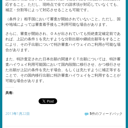
応すること。ただし、現時点で全ての請求項が対応していなくても、
補正・分割等によって対応させることも可能です。
（条件２）相手国において審査が開始されていないこと。ただし、国
や地域によっては審査着手後もご利用可能な場合があります。
さらに、審査が開始され、ＯＡが出されていても拒絶査定確定前であ
れば、上記の条件１を充たすような分割出願や継続出願等をすること
により、その子出願について特許審査ハイウェイのご利用が可能な場
合があります。
また、特許査定された日本出願の関連ＰＣＴ出願については、特許審
査ハイウェイ利用可能国において国内段階に移行させ、かつ移行させ
た出願が上記の条件を充たす場合、もしくは充たすように補正等する
ことで、その国内移行出願に特許審査ハイウェイをご利用することが
可能な場合があります。
共有:
2013年1月22日
5
件のフィードバック