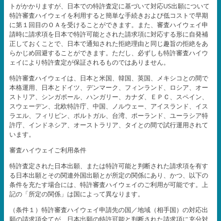
トがかかりますが、日本での特許査定に基づいて対応US出願について
特許審査ハイウェイを利用すると簡単な手続きおよび低コストで早期
に第１回目のＯＡを受けることができます。また、審査ハイウェイ申
請時に請求項を日本で特許可能とされた請求項に対応する形に自発補
正しておくことで、日本で通知された拒絶理由と同じ趣旨の拒絶をあ
らかじめ回避することができます。ただし、必ずしも特許審査ハイウ
ェイにより特許査定が保証されるものではありません。
特許審査ハイウェイは、日本と米国、韓国、英国、メキシコとの間で
本格運用、日本とドイツ、デンマーク、フィンランド、ロシア、オー
ストリア、シンガポール、ハンガリー、カナダ、ＥＰＣ、スペイン、
スウェーデン、北欧特許庁、中国、ノルウェー、アイスランド、イス
ラエル、フィリピン、ポルトガル、台湾、ポーランド、ユーラシア特
許庁、インドネシア、オーストラリア、タイとの間で試行運用されて
います。
審査ハイウェイご利用条件
特許査定された日本出願、または特許可能と判断された請求項を有す
る日本出願とその関連外国出願とが所定の関係にあり、かつ、以下の
条件を充たす場合には、特許審査ハイウェイのご利用が可能です。上
記の「所定の関係」は国によって異なります。
（条件１）特許審査ハイウェイ申請先の国／地域（相手国）の対応出
願の請求項全てが、日本出願の特許可能と判断された請求項に充分対